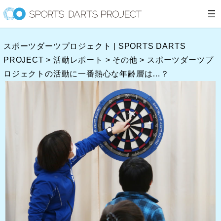
内
容
を
スポーツダーツプロジェクト | SPORTS DARTS
ス
PROJECT
>
活動レポート
>
その他
>
スポーツダーツプ
キ
ロジェクトの活動に一番熱心な年齢層は…？
ッ
プ