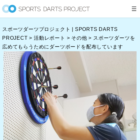
内
容
を
スポーツダーツプロジェクト | SPORTS DARTS
ス
PROJECT
>
活動レポート
>
その他
>
スポーツダーツを
キ
広めてもらうためにダーツボードを配布しています
ッ
プ