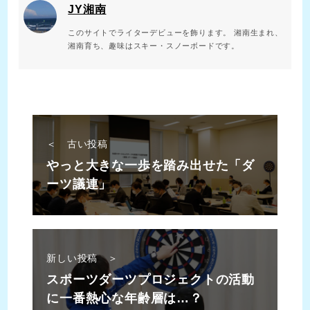
JY湘南
このサイトでライターデビューを飾ります。 湘南生まれ、
湘南育ち、趣味はスキー・スノーボードです。
＜ 古い投稿
やっと大きな一歩を踏み出せた「ダ
ーツ議連」
新しい投稿 ＞
スポーツダーツプロジェクトの活動
に一番熱心な年齢層は…？