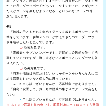
動」というと、恐縮されてしまうかもしれませんが、今まで無
かった所にダーツボードがあって、今までやったことがなかっ
た人がダーツを楽しむようになる、というのも”ダーツの普
及”と言えます。
例）
「地域の子どもたちを集めてダーツを教えるボランティア活
動をしています。参加メンバーが増えてきたので、ダーツボー
ドを増やしたいと思っています」
→
〇
応募対象です。
「高齢者クラブのメンバーです。定期的に公民館を借りて活
動しているのですが、激しすぎないスポーツとしてダーツを取
り入れたい」
→
〇
応募対象です。
「時期や場所は未定だけど、いつかダーツをいろんな人に広
める活動をしたいなと個人的に思っている」
→
×
申し訳ございませんが、応募対象ではありません。
「自宅に設置して、お正月の親戚の集まりでダーツ大会をし
たい」
→
×
申し訳ございませんが、応募対象ではありません。
※ あくまで応募対象の例です。応募対象に当てはまっても寄贈