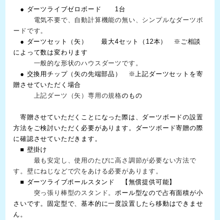
● ダーツライブゼロボード 1台
電気不要で、自動計算機能の無い、シンプルなダーツボ
ードです。
● ダーツセット（矢） 最大4セット（12本） ※ご相談
によって数は変わります
一般的な形状のハウスダーツです。
● 交換用チップ（矢の先端部品） ※上記ダーツセットを寄
贈させていただく場合
上記ダーツ（矢）専用の規格
のもの
寄贈させていただくことになった際は、ダーツボードの設置
方法をご検討いただく必要があります。ダーツボード寄贈の際
に確認させていただきます。
■ 壁掛け
最も安定し、使用のたびに高さ調節が必要ない方法で
す。壁にねじなどで穴をあける必要があります。
■ ダーツライブポールスタンド 【無償提供可能】
突っ張り棒型のスタンド。
ポール型なので占有面積が小
さいです。固定型で、基本的に一度設置したら移動はできませ
ん。