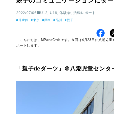
親子のコミュニケーションにダー
2022/07/06
U12
,
U18
,
体験会
,
活動レポート
児童館
東京
関東
品川
親子
こんにちは。MPandCのKです。今回は4月23日に八潮児
ポートします。
「親子deダーツ」＠八潮児童センタ