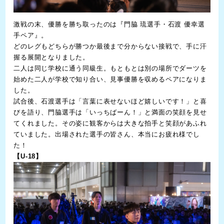
激戦の末、優勝を勝ち取ったのは『門脇 琉選手・石渡 優幸選
手ペア』。
どのレグもどちらが勝つか最後まで分からない接戦で、手に汗
握る展開となりました。
二人は同じ学校に通う同級生。もともとは別の場所でダーツを
始めた二人が学校で知り合い、見事優勝を収めるペアになりま
した。
試合後、石渡選手は「言葉に表せないほど嬉しいです！」と喜
びを語り、門脇選手は「いっちばーん！」と満面の笑顔を見せ
てくれました。その姿に観客からは大きな拍手と笑顔があふれ
ていました。出場された選手の皆さん、本当にお疲れ様でし
た！
【U-18】