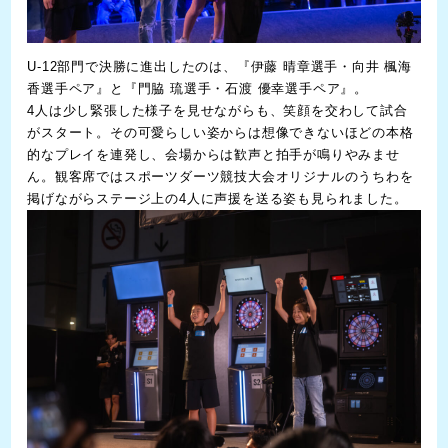
U-12部門で決勝に進出したのは、『伊藤 晴章選手・向井 楓海
香選手ペア』と『門脇 琉選手・石渡 優幸選手ペア』。
4人は少し緊張した様子を見せながらも、笑顔を交わして試合
がスタート。その可愛らしい姿からは想像できないほどの本格
的なプレイを連発し、会場からは歓声と拍手が鳴りやみませ
ん。観客席ではスポーツダーツ競技大会オリジナルのうちわを
掲げながらステージ上の4人に声援を送る姿も見られました。