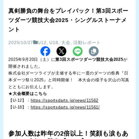
真剣勝負の舞台をプレイバック！第3回スポー
ツダーツ競技大会2025・シングルストーナメ
ント
2025/10/27
U12
,
U18
,
大会
,
活動レポート
2025年9月20日（土）に
第3回スポーツダーツ競技大会2025
が
開催されました。
株式会社ダーツライブが主催する年に一度のダーツの祭典『日
本ダーツ祭り2025』と同時開催！ 本大会の様子を沢山の写真
とともにお伝えします。
★
大会概要はこちら
【U-12】：
https://sportsdarts.jp/news/11562
【U-18】：
https://sportsdarts.jp/news/11561/
参加人数は昨年の2倍以上！笑顔も涙もあ