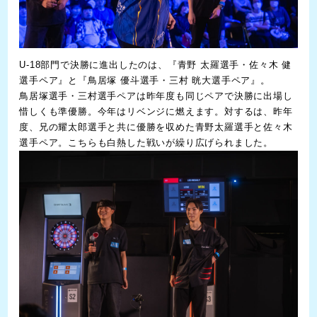
U-18部門で決勝に進出したのは、『青野 太羅選手・佐々木 健
選手ペア』と『鳥居塚 優斗選手・三村 晄大選手ペア』。
鳥居塚選手・三村選手ペアは昨年度も同じペアで決勝に出場し
惜しくも準優勝。今年はリベンジに燃えます。対するは、昨年
度、兄の耀太郎選手と共に優勝を収めた青野太羅選手と佐々木
選手ペア。こちらも白熱した戦いが繰り広げられました。