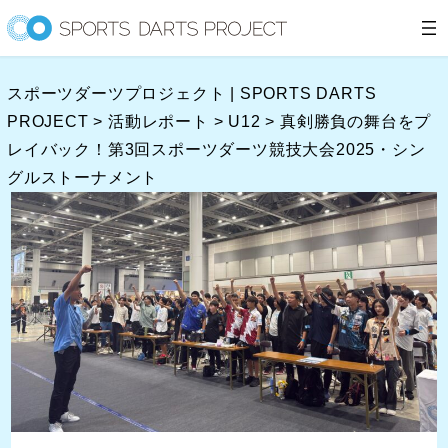
内
容
を
スポーツダーツプロジェクト | SPORTS DARTS
ス
PROJECT
>
活動レポート
>
U12
>
真剣勝負の舞台をプ
キ
レイバック！第3回スポーツダーツ競技大会2025・シン
ッ
グルストーナメント
プ