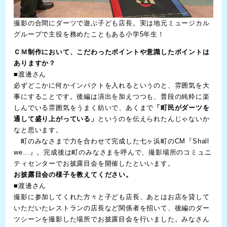
撮影の合間にダーツで遊ぶ子ども店長。実は地元ミュージカル
グループで主役を務めたこともある小学5年生！
ＣＭ制作において、こだわったポイントや意識したポイントは
ありますか？
■渡邊さん
必ずどこかに何かインパクトを入れるというのと、雰囲気を大
事にすることです。後編は演出を加えつつも、普段の純粋に楽
しんでいる雰囲気をうまく紡いで、あくまで
「町民がダーツを
通して盛り上がっている」
というのを伝えられたんじゃないか
なと思います。
町のみなさまで力を合わせて完成した七ヶ浜町のCM『Shall
we…』。完成後は町のみなさまを呼んで、撮影場所のコミュニ
ティセンターでお披露目会を開催したといいます。
お披露目会の様子を教えてください。
■渡邊さん
撮影に参加してくれた方々と子ども店長、あとはお店を貸して
いただいたレストランの店長など関係者を招いて、後編のダー
ツシーンを撮影した場所でお披露目会を行いました。みなさん