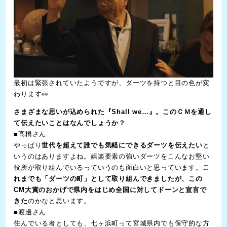
最初は緊張されていたようですが、ダーツを持つと目の色が変
わります👀
さまざまな思いが込められた『Shall we…』。このＣＭを通し
て伝えたいことはなんでしょうか？
■髙橋さん
やっぱり
世代を超えて誰でも気軽にできるダーツを伝えたい
と
いうのはありますよね。娯楽要素の強いダーツをこんなお堅い
役所が取り組んでいるっていうのも面白いと思っています。
こ
れまでも「ダーツの町」として取り組んできましたが、この
CM大賞のおかげで県内をはじめ全国に対してドーンと宣言で
きた
のかなと思います。
■渡邊さん
住んでいる者としても、七ヶ浜町って宮城県内でも保守的な方