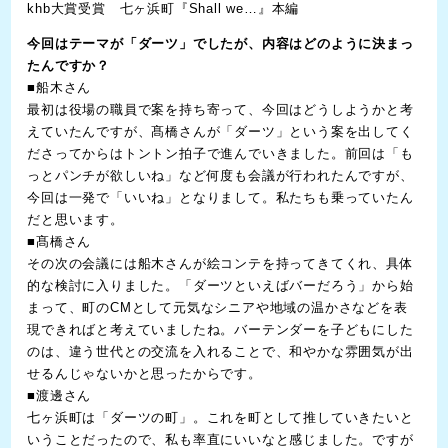
khb大賞受賞 七ヶ浜町『Shall we…』本編
今回はテーマが「ダーツ」でしたが、内容はどのように決まっ
たんですか？
■船木さん
最初は役場の職員で案を持ち寄って、今回はどうしようかと考
えていたんですが、髙橋さんが「ダーツ」という案を出してく
ださってからはトントン拍子で進んでいきました。前回は「も
っとパンチが欲しいね」など何度も会議が行われたんですが、
今回は一発で「いいね」となりまして。私たちも乗っていたん
だと思います。
■髙橋さん
その次の会議には船木さんが絵コンテを持ってきてくれ、具体
的な検討に入りました。「ダーツといえばバーだろう」から始
まって、町のCMとして元気なシニアや地域の温かさなどを表
現できればと考えていましたね。バーテンダーを子どもにした
のは、違う世代との交流を入れることで、和やかな雰囲気が出
せるんじゃないかと思ったからです。
■渡邊さん
七ヶ浜町は「ダーツの町」。これを町として推していきたいと
いうことだったので、私も率直にいいなと感じました。ですが