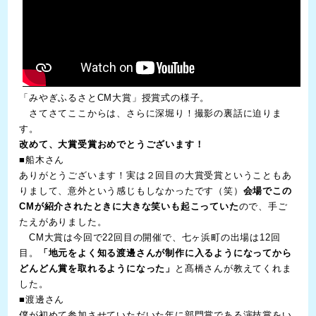
「みやぎふるさとCM大賞」授賞式の様子。
さてさてここからは、さらに深堀り！撮影の裏話に迫りま
す。
改めて、大賞受賞おめでとうございます！
■船木さん
ありがとうございます！実は２回目の大賞受賞ということもあ
りまして、意外という感じもしなかったです（笑）
会場でこの
CMが紹介されたときに大きな笑いも起こっていた
ので、手ご
たえがありました。
CM大賞は今回で22回目の開催で、七ヶ浜町の出場は12回
目。
「地元をよく知る渡邊さんが制作に入るようになってから
どんどん賞を取れるようになった」
と髙橋さんが教えてくれま
した。
■渡邊さん
僕が初めて参加させていただいた年に部門賞である演技賞をい