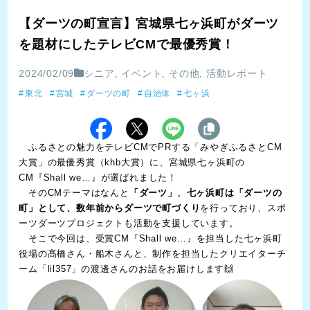
【ダーツの町宣言】宮城県七ヶ浜町がダーツ
を題材にしたテレビCMで最優秀賞！
2024/02/09
シニア
,
イベント
,
その他
,
活動レポート
東北
宮城
ダーツの町
自治体
七ヶ浜
ふるさとの魅力をテレビCMでPRする「みやぎふるさとCM
大賞」の最優秀賞（khb大賞）に、宮城県七ヶ浜町の
CM『Shall we…』が選ばれました！
そのCMテーマはなんと
「ダーツ」
。
七ヶ浜町は「ダーツの
町」として、数年前からダーツで町づくり
を行っており、スポ
ーツダーツプロジェクトも活動を支援しています。
そこで今回は、受賞CM『Shall we…』を担当した七ヶ浜町
役場の髙橋さん・船木さんと、制作を担当したクリエイターチ
ーム「lil357」の渡邊さんのお話をお届けします🙌