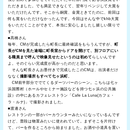
ただきました。でも満足できなくて、翌年リベンジして大賞を
いただけたんです。そこから銅賞、金賞ときてたのに、前回は
何も賞をいただけなかったんです。今回はそんな中でkhb大賞
をいただくことができて、本当に安心しましたし嬉しい限りで
す。
■髙橋さん
毎年、CMが完成したら町長に最終確認をもらうんですが、
町
長がCMを見た途端に町長室からドアを開けて、別フロアにい
る職員まで呼んで映像見せたというのは初めて
らしいんです
よ。そのぐらい完成度が高かったのだと思います。
そんな町長さんお墨付きで完成したこのCMは、出演者だけ
ななく
撮影場所もすべて七ヶ浜町
。
CM前半部分ででてくるダーツバーのシーン。こちらは七ヶ
浜国際村（ホールやセミナー施設などを持つ七ヶ浜の公共施
設）の中にあるカフェレストラン「Cafe La Luna(カフェ・
ラ・ルナ)」で撮影されました。
■渡邊さん
レストランの一部がバーカウンターみたいになっているんです
けど、普段は物置みたいに使われていて。まずそこを片付け
て、バーを作るところから始まりました。お酒や小道具を置い