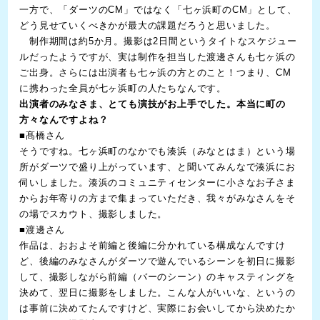
一方で、「ダーツのCM」ではなく「七ヶ浜町のCM」として、
どう見せていくべきかが最大の課題だろうと思いました。
制作期間は約5か月。撮影は2日間というタイトなスケジュー
ルだったようですが、実は制作を担当した渡邊さんも七ヶ浜の
ご出身。さらには出演者も七ヶ浜の方とのこと！つまり、CM
に携わった全員が七ヶ浜町の人たちなんです。
出演者のみなさま、とても演技がお上手でした。本当に町の
方々なんですよね？
■髙橋さん
そうですね。七ヶ浜町のなかでも湊浜（みなとはま）という場
所がダーツで盛り上がっています、と聞いてみんなで湊浜にお
伺いしました。湊浜のコミュニティセンターに小さなお子さま
からお年寄りの方まで集まっていただき、我々がみなさんをそ
の場でスカウト、撮影しました。
■渡邊さん
作品は、おおよそ前編と後編に分かれている構成なんですけ
ど、後編のみなさんがダーツで遊んでいるシーンを初日に撮影
して、撮影しながら前編（バーのシーン）のキャスティングを
決めて、翌日に撮影をしました。こんな人がいいな、というの
は事前に決めてたんですけど、実際にお会いしてから決めたか