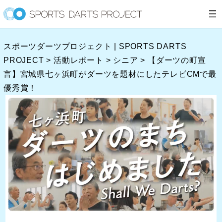
内
容
を
スポーツダーツプロジェクト | SPORTS DARTS
ス
PROJECT
>
活動レポート
>
シニア
>
【ダーツの町宣
キ
言】宮城県七ヶ浜町がダーツを題材にしたテレビCMで最
ッ
優秀賞！
プ