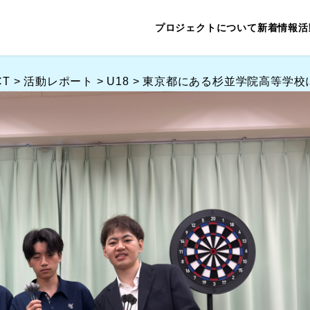
プロジェクトについて
新着情報
活
CT
>
活動レポート
>
U18
>
東京都にある杉並学院高等学