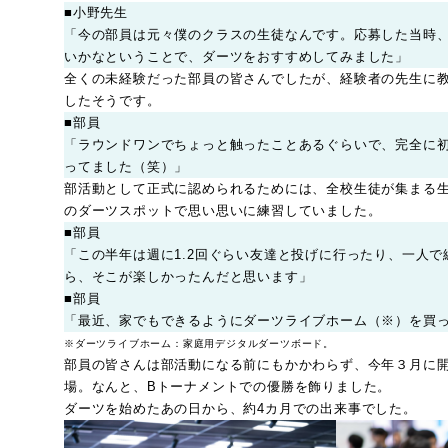
■小野先生
「今の部員は元々僕のクラスの生徒なんです。応募した当時
いかなということで、ダーツをおすすめしてみました」
全くの未経験だった部員の皆さんでしたが、経験者の先生に
したそうです。
■部員
「ラウンドワンでちょっと触ったことあるぐらいで、完全に
ってました（笑）」
部活動として正式に認められるためには、全校生徒が集まる
のダーツスポットで思い思いに練習していました。
■部員
「この半年は週に1.2回ぐらい友達と投げに行ったり、一人
ら、そこが楽しかったんだと思います」
■部員
「最近、家でもできるようにダーツライブホーム（※）を買
※ダーツライブホーム：家庭用デジタルダーツボード。
部員の皆さんは部活動になる前にもかかわらず、今年３月に開催さ
場。なんと、Bトーナメントでの優勝を飾りました。
ダーツを始めたあの日から、約4カ月での出来事でした。