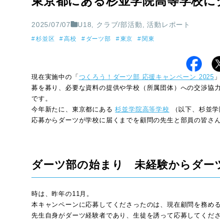
東京都にある杉並学院高等学校
2025/07/07
U18
,
クラブ/部活動
,
活動レポート
杉並区
高校
ダーツ部
東京
関東
現在実施中の「
つくろう！ダーツ部 応援キャンペーン 2025
募を募り、必要な資料の提供や学校（所属団体）への交渉協
です。
今年新たに、東京都にある
杉並学院高等学校
（以下、杉並学
応募からダーツが学校に届くまでを顧問の先生と部員の皆さ
ダーツ部の始まり 未経験からダー
時は、昨年の11月。
本キャンペーンに応募してくださったのは、現在顧問を務め
先生自身がダーツ経験者であり、生徒を誘って応募してくだ